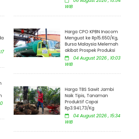
06 August 2026 , 15:54
WIB
Harga CPO KPBN Inacom
da
Menguat ke Rp15.650/Kg,
Bursa Malaysia Melemah
akibat Prospek Produksi
17
04 August 2026 , 10:03
WIB
m
Harga TBS Sawit Jambi
h
Naik Tipis, Tanaman
Produktif Capai
10
Rp3.941,73/Kg
04 August 2026 , 15:34
WIB