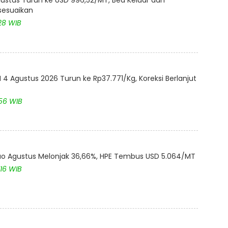
ustus Turun ke USD 996,52/MT, Bea Keluar dan
isesuaikan
28 WIB
4 Agustus 2026 Turun ke Rp37.771/Kg, Koreksi Berlanjut
:56 WIB
akao Agustus Melonjak 36,66%, HPE Tembus USD 5.064/MT
:16 WIB