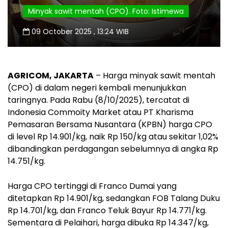
Minyak sawit mentah (CPO). Foto: Istimewa
09 October 2025 , 13:24 WIB
AGRICOM, JAKARTA
– Harga minyak sawit mentah
(CPO) di dalam negeri kembali menunjukkan
taringnya. Pada Rabu (8/10/2025), tercatat di
Indonesia Commoity Market atau PT Kharisma
Pemasaran Bersama Nusantara (KPBN) harga CPO
di level Rp 14.901/kg, naik Rp 150/kg atau sekitar 1,02%
dibandingkan perdagangan sebelumnya di angka Rp
14.751/kg.
Harga CPO tertinggi di Franco Dumai yang
ditetapkan Rp 14.901/kg, sedangkan FOB Talang Duku
Rp 14.701/kg, dan Franco Teluk Bayur Rp 14.771/kg.
Sementara di Pelaihari, harga dibuka Rp 14.347/kg,