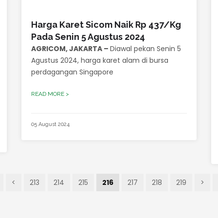
Harga Karet Sicom Naik Rp 437/Kg
Pada Senin 5 Agustus 2024
AGRICOM, JAKARTA –
Diawal pekan Senin 5
Agustus 2024, harga karet alam di bursa
perdagangan Singapore
READ MORE >
05 August 2024
<
213
214
215
216
217
218
219
>