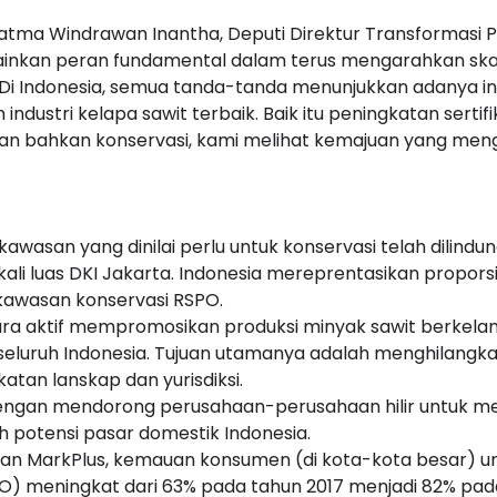
tma Windrawan Inantha, Deputi Direktur Transformasi P
nkan peran fundamental dalam terus mengarahkan skala
. Di Indonesia, semua tanda-tanda menunjukkan adanya i
dustri kelapa sawit terbaik. Baik itu peningkatan sertifi
dan bahkan konservasi, kami melihat kemajuan yang men
awasan yang dinilai perlu untuk konservasi telah dilindun
li luas DKI Jakarta. Indonesia mereprentasikan proporsi 
 kawasan konservasi RSPO.
ara aktif mempromosikan produksi minyak sawit berkela
i seluruh Indonesia. Tujuan utamanya adalah menghilangka
atan lanskap dan yurisdiksi.
 dengan mendorong perusahaan-perusahaan hilir untuk m
oleh potensi pasar domestik Indonesia.
an MarkPlus, kemauan konsumen (di kota-kota besar) u
PO) meningkat dari 63% pada tahun 2017 menjadi 82% pa