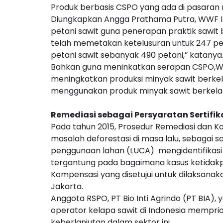
Produk berbasis CSPO yang ada di pasaran 
Diungkapkan Angga Prathama Putra, WWF Indo
petani sawit guna penerapan praktik sawit 
telah memetakan ketelusuran untuk 247 pe
petani sawit sebanyak 490 petani,” katanya
Bahkan guna meninkatkan serapan CSPO,WWF 
meningkatkan produksi minyak sawit berke
menggunakan produk minyak sawit berkelan
Remediasi sebagai Persyaratan Sertifik
Pada tahun 2015, Prosedur Remediasi dan 
masalah deforestasi di masa lalu, sebagai s
penggunaan lahan (LUCA) mengidentifikasi
tergantung pada bagaimana kasus ketidakpa
Kompensasi yang disetujui untuk dilaksanaka
Jakarta.
Anggota RSPO, PT Bio Inti Agrindo (PT BIA)
operator kelapa sawit di Indonesia mempr
keberlanjutan dalam sektor ini.