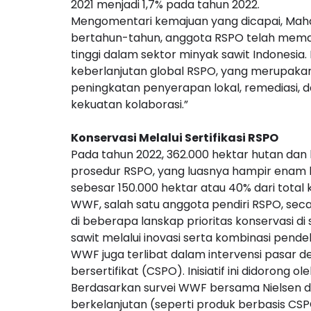
2021 menjadi 1,7% pada tahun 2022.
Mengomentari kemajuan yang dicapai, Maha
bertahun-tahun, anggota RSPO telah memai
tinggi dalam sektor minyak sawit Indonesia
keberlanjutan global RSPO, yang merupakan in
peningkatan penyerapan lokal, remediasi, 
kekuatan kolaborasi.”
Konservasi Melalui Sertifikasi RSPO
Pada tahun 2022, 362.000 hektar hutan dan k
prosedur RSPO, yang luasnya hampir enam ka
sebesar 150.000 hektar atau 40% dari total
WWF, salah satu anggota pendiri RSPO, sec
di beberapa lanskap prioritas konservasi d
sawit melalui inovasi serta kombinasi pendek
WWF juga terlibat dalam intervensi pasar
bersertifikat (CSPO). Inisiatif ini didorong 
Berdasarkan survei WWF bersama Nielsen d
berkelanjutan (seperti produk berbasis CS