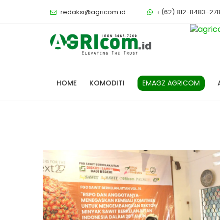
redaksi@agricom.id
+(62) 812-8483-27
EMAGZ AGRICOM
HOME
KOMODITI