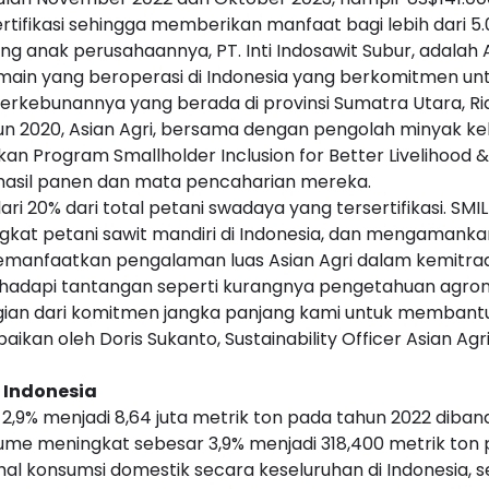
tifikasi sehingga memberikan manfaat bagi lebih dari 5.
ang anak perusahaannya, PT. Inti Indosawit Subur, adalah
pemain yang beroperasi di Indonesia yang berkomitmen 
ua perkebunannya yang berada di provinsi Sumatra Utara,
hun 2020, Asian Agri, bersama dengan pengolah minyak ke
kan Program Smallholder Inclusion for Better Liveliho
hasil panen dan mata pencaharian mereka.
ari 20% dari total petani swadaya yang tersertifikasi. S
kat petani sawit mandiri di Indonesia, dan mengamanka
 memanfaatkan pengalaman luas Asian Agri dalam kemitra
ghadapi tantangan seperti kurangnya pengetahuan agro
bagian dari komitmen jangka panjang kami untuk membantu
kan oleh Doris Sukanto, Sustainability Officer Asian Agri
i Indonesia
,9% menjadi 8,64 juta metrik ton pada tahun 2022 diband
ume meningkat sebesar 3,9% menjadi 318,400 metrik ton 
hal konsumsi domestik secara keseluruhan di Indonesia,