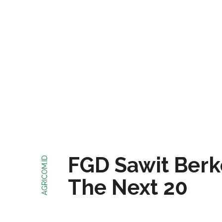
FGD Sawit Berke
AGRICOM.ID
The Next 20