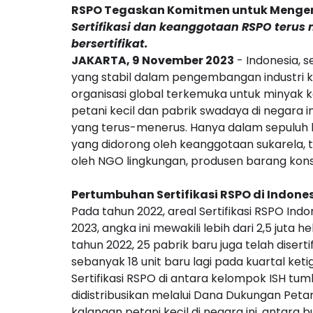
RSPO Tegaskan Komitmen untuk Meng
Sertifikasi dan keanggotaan RSPO terus
bersertifikat.
JAKARTA, 9 November 2023
- Indonesia, 
yang stabil dalam pengembangan industri ke
organisasi global terkemuka untuk minyak ke
petani kecil dan pabrik swadaya di negara 
yang terus-menerus. Hanya dalam sepuluh 
yang didorong oleh keanggotaan sukarela, t
oleh NGO lingkungan, produsen barang konsu
Pertumbuhan Sertifikasi RSPO di Indones
Pada tahun 2022, areal Sertifikasi RSPO In
2023, angka ini mewakili lebih dari 2,5 juta
tahun 2022, 25 pabrik baru juga telah diser
sebanyak 18 unit baru lagi pada kuartal keti
Sertifikasi RSPO di antara kelompok ISH t
didistribusikan melalui Dana Dukungan Peta
kalangan petani kecil di negara ini, antara