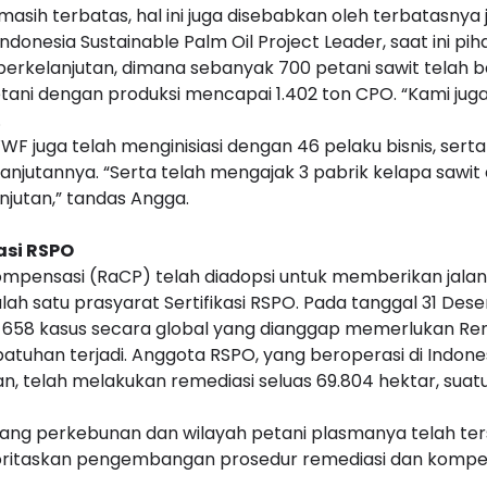
masih terbatas, hal ini juga disebabkan oleh terbatasny
nesia Sustainable Palm Oil Project Leader, saat ini pih
berkelanjutan, dimana sebanyak 700 petani sawit telah b
tani dengan produksi mencapai 1.402 ton CPO. “Kami ju
.
juga telah menginisiasi dengan 46 pelaku bisnis, sert
lanjutannya. “Serta telah mengajak 3 pabrik kelapa sa
jutan,” tandas Angga.
asi RSPO
Kompensasi (RaCP) telah diadopsi untuk memberikan jal
alah satu prasyarat Sertifikasi RSPO. Pada tanggal 31 De
 658 kasus secara global yang dianggap memerlukan Re
tuhan terjadi. Anggota RSPO, yang beroperasi di Indon
n, telah melakukan remediasi seluas 69.804 hektar, suatu 
, yang perkebunan dan wilayah petani plasmanya telah te
ioritaskan pengembangan prosedur remediasi dan kompe