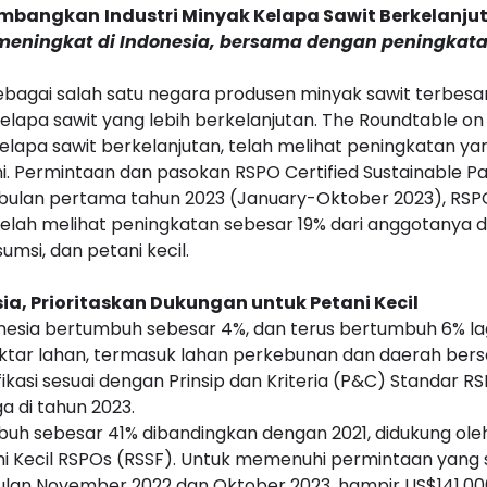
embangkan
Industri Minyak Kelapa Sawit Berkelanju
 meningkat di Indonesia, bersama dengan peningkat
sebagai salah satu negara produsen minyak sawit terbesa
lapa sawit yang lebih berkelanjutan. The Roundtable on 
lapa sawit berkelanjutan, telah melihat peningkatan yang 
ini. Permintaan dan pasokan RSPO Certified Sustainable
bulan pertama tahun 2023 (January-Oktober 2023), RSPO
elah melihat peningkatan sebesar 19% dari anggotanya di
msi, dan petani kecil.
ia, Prioritaskan Dukungan untuk Petani Kecil
donesia bertumbuh sebesar 4%, dan terus bertumbuh 6% la
 hektar lahan, termasuk lahan perkebunan dan daerah berser
tifikasi sesuai dengan Prinsip dan Kriteria (P&C) Standar
ga di tahun 2023.
umbuh sebesar 41% dibandingkan dengan 2021, didukung o
ni Kecil RSPOs (RSSF). Untuk memenuhi permintaan yang s
 bulan November 2022 dan Oktober 2023, hampir US$141.000