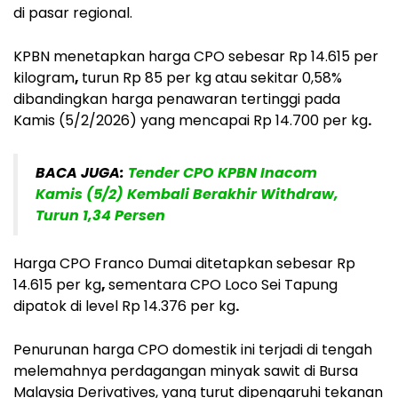
di pasar regional.
KPBN menetapkan harga CPO sebesar
Rp 14.615 per
kilogram
,
turun
Rp 85 per kg
atau sekitar
0,58%
dibandingkan harga penawaran tertinggi pada
Kamis (5/2/2026) yang mencapai
Rp 14.700 per kg
.
BACA JUGA:
Tender CPO KPBN Inacom
Kamis (5/2) Kembali Berakhir Withdraw,
Turun 1,34 Persen
Harga
CPO Franco Dumai
ditetapkan sebesar
Rp
14.615 per kg
,
sementara
CPO Loco Sei Tapung
dipatok di level
Rp 14.376 per kg
.
Penurunan harga CPO domestik ini terjadi di tengah
melemahnya perdagangan minyak sawit di Bursa
Malaysia Derivatives, yang turut dipengaruhi tekanan