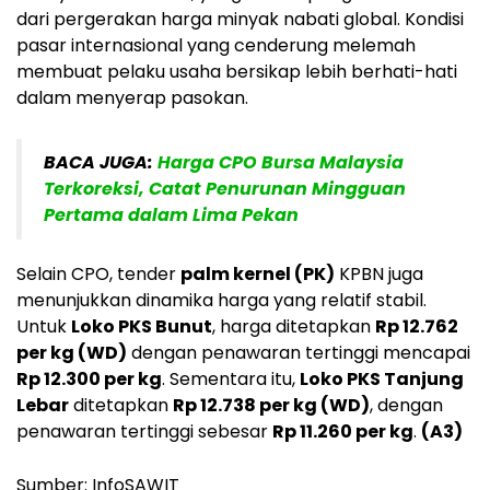
dari pergerakan harga minyak nabati global. Kondisi
pasar internasional yang cenderung melemah
membuat pelaku usaha bersikap lebih berhati-hati
dalam menyerap pasokan.
BACA JUGA:
Harga CPO Bursa Malaysia
Terkoreksi, Catat Penurunan Mingguan
Pertama dalam Lima Pekan
Selain CPO, tender
palm kernel (PK)
KPBN juga
menunjukkan dinamika harga yang relatif stabil.
Untuk
Loko PKS Bunut
, harga ditetapkan
Rp 12.762
per kg (WD)
dengan penawaran tertinggi mencapai
Rp 12.300 per kg
. Sementara itu,
Loko PKS Tanjung
Lebar
ditetapkan
Rp 12.738 per kg (WD)
, dengan
penawaran tertinggi sebesar
Rp 11.260 per kg
.
(A3)
Sumber: InfoSAWIT