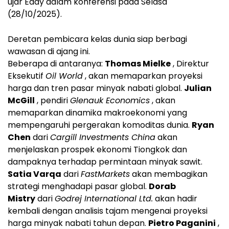
ujar Eddy dalam konferensi pada Selasa
(28/10/2025).
Deretan pembicara kelas dunia siap berbagi
wawasan di ajang ini.
Beberapa di antaranya:
Thomas Mielke
, Direktur
Eksekutif
Oil World
, akan memaparkan proyeksi
harga dan tren pasar minyak nabati global.
Julian
McGill
, pendiri
Glenauk Economics
, akan
memaparkan dinamika makroekonomi yang
mempengaruhi pergerakan komoditas dunia.
Ryan
Chen
dari
Cargill Investments China
akan
menjelaskan prospek ekonomi Tiongkok dan
dampaknya terhadap permintaan minyak sawit.
Satia Varqa
dari
FastMarkets
akan membagikan
strategi menghadapi pasar global.
Dorab
Mistry
dari
Godrej International Ltd.
akan hadir
kembali dengan analisis tajam mengenai proyeksi
harga minyak nabati tahun depan.
Pietro Paganini
,