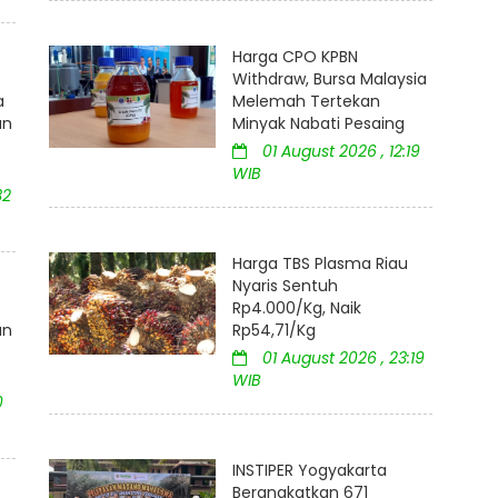
Harga CPO KPBN
Withdraw, Bursa Malaysia
a
Melemah Tertekan
an
Minyak Nabati Pesaing
01 August 2026 , 12:19
WIB
32
Harga TBS Plasma Riau
Nyaris Sentuh
:
Rp4.000/Kg, Naik
an
Rp54,71/Kg
01 August 2026 , 23:19
WIB
0
INSTIPER Yogyakarta
Berangkatkan 671