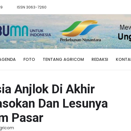
89
ISSN 3063-7260
AGENDA
FOTO
TENTANG AGRICOM
REDAKSI
KONTA
a Anjlok Di Akhir
asokan Dan Lesunya
m Pasar
Agricom