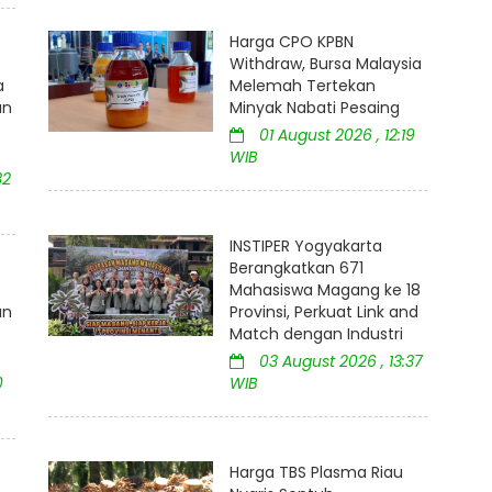
Harga CPO KPBN
Withdraw, Bursa Malaysia
a
Melemah Tertekan
an
Minyak Nabati Pesaing
01 August 2026 , 12:19
WIB
32
INSTIPER Yogyakarta
Berangkatkan 671
:
Mahasiswa Magang ke 18
an
Provinsi, Perkuat Link and
Match dengan Industri
03 August 2026 , 13:37
0
WIB
Harga TBS Plasma Riau