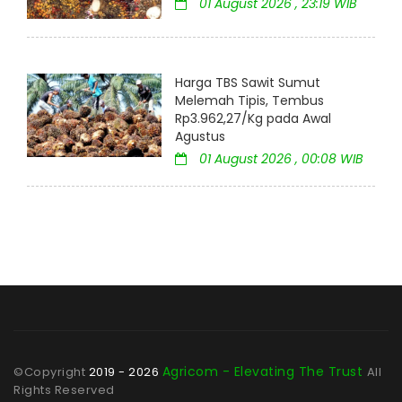
01 August 2026 , 23:19 WIB
Harga TBS Sawit Sumut
Melemah Tipis, Tembus
Rp3.962,27/Kg pada Awal
Agustus
01 August 2026 , 00:08 WIB
Agricom - Elevating The Trust
©Copyright
2019 - 2026
All
Rights Reserved