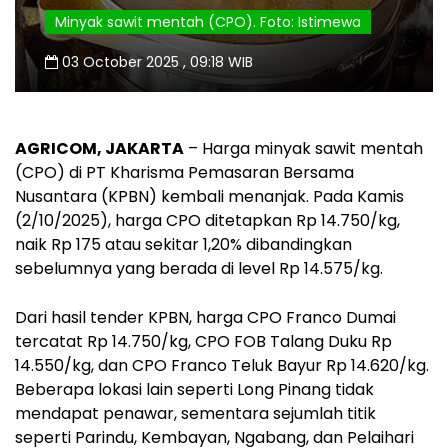
Minyak sawit mentah (CPO). Foto: Istimewa
03 October 2025 , 09:18 WIB
AGRICOM, JAKARTA
– Harga minyak sawit mentah
(CPO) di PT Kharisma Pemasaran Bersama
Nusantara (KPBN) kembali menanjak. Pada Kamis
(2/10/2025), harga CPO ditetapkan Rp 14.750/kg,
naik Rp 175 atau sekitar 1,20% dibandingkan
sebelumnya yang berada di level Rp 14.575/kg.
Dari hasil tender KPBN, harga CPO Franco Dumai
tercatat Rp 14.750/kg, CPO FOB Talang Duku Rp
14.550/kg, dan CPO Franco Teluk Bayur Rp 14.620/kg.
Beberapa lokasi lain seperti Long Pinang tidak
mendapat penawar, sementara sejumlah titik
seperti Parindu, Kembayan, Ngabang, dan Pelaihari