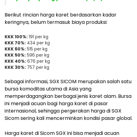
Berikut rincian harga karet berdasarkan kadar
keringnya, belum termasuk biaya produksi:
KKK 100%:
191 per kg
KKK 70%:
434 per kg
KKK 60%:
515 per kg
KKK 50%:
596 per kg
KKK 40%:
676 per kg
KKK 30%:
757 per kg
Sebagai informasi, SGX SICOM merupakan salah satu
bursa komoditas utama di Asia yang
memperdagangkan berbagai jenis karet alam. Bursa
ini menjadi acuan bagi harga karet di pasar
internasional, sehingga pergerakan harga di SGX
Sicom sering kali mencerminkan kondisi pasar global.
Harga karet di Sicom SGX ini bisa menjadi acuan