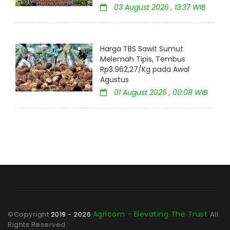
03 August 2026 , 13:37 WIB
Harga TBS Sawit Sumut
Melemah Tipis, Tembus
Rp3.962,27/Kg pada Awal
Agustus
01 August 2026 , 00:08 WIB
Agricom - Elevating The Trust
©Copyright
2019 - 2026
All
Rights Reserved