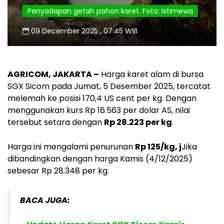
Penyadapan getah pohon karet. Foto: Istimewa
09 December 2025 , 07:45 WIB
AGRICOM, JAKARTA
–
Harga karet alam di bursa
SGX Sicom pada Jumat, 5 Desember 2025, tercatat
melemah ke posisi 170,4 US cent per kg. Dengan
menggunakan kurs Rp 16.563 per dolar AS, nilai
tersebut setara dengan
Rp 28.223 per kg
.
Harga ini mengalami penurunan
Rp 125/kg, j
Jika
dibandingkan dengan harga Kamis (4/12/2025)
sebesar Rp 28.348 per kg.
BACA JUGA: