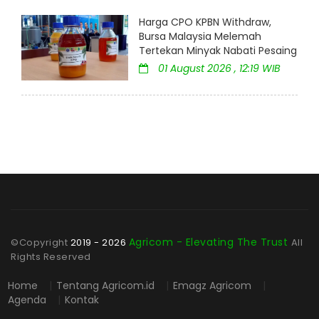
Harga CPO KPBN Withdraw,
Bursa Malaysia Melemah
Tertekan Minyak Nabati Pesaing
01 August 2026 , 12:19 WIB
Agricom - Elevating The Trust
©Copyright
2019 - 2026
All
Rights Reserved
Home
|
Tentang Agricom.id
|
Emagz Agricom
|
Agenda
|
Kontak