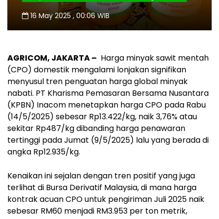
16 May 2025 , 00:06 WIB
AGRICOM, JAKARTA –
Harga minyak sawit mentah
(CPO) domestik mengalami lonjakan signifikan
menyusul tren penguatan harga global minyak
nabati. PT Kharisma Pemasaran Bersama Nusantara
(KPBN) Inacom menetapkan harga CPO pada Rabu
(14/5/2025) sebesar Rp13.422/kg, naik 3,76% atau
sekitar Rp487/kg dibanding harga penawaran
tertinggi pada Jumat (9/5/2025) lalu yang berada di
angka Rp12.935/kg.
Kenaikan ini sejalan dengan tren positif yang juga
terlihat di Bursa Derivatif Malaysia, di mana harga
kontrak acuan CPO untuk pengiriman Juli 2025 naik
sebesar RM60 menjadi RM3.953 per ton metrik,