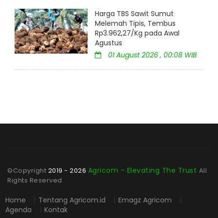
Harga TBS Sawit Sumut
Melemah Tipis, Tembus
Rp3.962,27/Kg pada Awal
Agustus
01 August 2026 , 00:08 WIB
Agricom - Elevating The Trust
©Copyright
2019 - 2026
All
Rights Reserved
Home
|
Tentang Agricom.id
|
Emagz Agricom
|
Agenda
|
Kontak