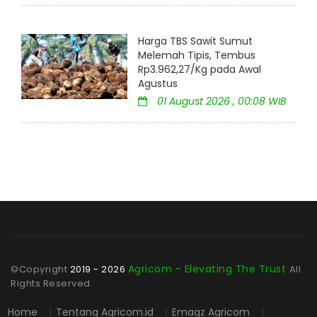
Harga TBS Sawit Sumut
Melemah Tipis, Tembus
Rp3.962,27/Kg pada Awal
Agustus
01 August 2026 , 00:08 WIB
Agricom - Elevating The Trust
©Copyright
2019 - 2026
All
Rights Reserved
Home
|
Tentang Agricom.id
|
Emagz Agricom
|