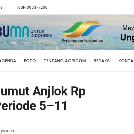
89
ISSN 3063-7260
AGENDA
FOTO
TENTANG AGRICOM
REDAKSI
KONTA
Sumut Anjlok Rp
Periode 5–11
Agricom