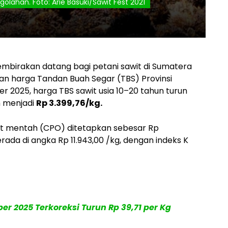
olahan. Foto: Arie Basuki/Sawit Fest 2021
birakan datang bagi petani sawit di Sumatera
pan harga Tandan Buah Segar (TBS) Provinsi
 2025, harga TBS sawit usia 10–20 tahun turun
m menjadi
Rp 3.399,76/kg.
it mentah (CPO) ditetapkan sebesar Rp
berada di angka Rp 11.943,00 /kg, dengan indeks K
r 2025 Terkoreksi Turun Rp 39,71 per Kg