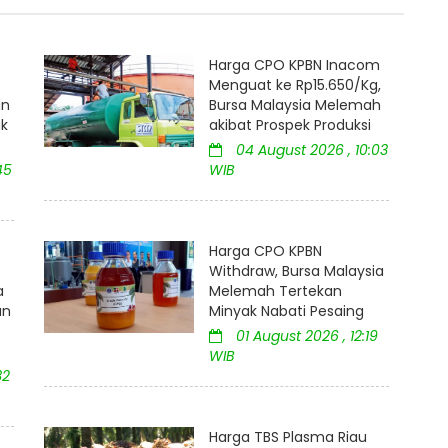
Harga CPO KPBN Inacom
Menguat ke Rp15.650/Kg,
an
Bursa Malaysia Melemah
uk
akibat Prospek Produksi
04 August 2026 , 10:03
45
WIB
Harga CPO KPBN
Withdraw, Bursa Malaysia
a
Melemah Tertekan
an
Minyak Nabati Pesaing
01 August 2026 , 12:19
WIB
32
Harga TBS Plasma Riau