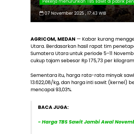
Pekerja menurunkan TBS sawit di pabrik peng
07 November 2025 , 17:43 WIB
AGRICOM, MEDAN
— Kabar kurang menggem
Utara. Berdasarkan hasil rapat tim peneta
Sumatera Utara untuk periode 5–11 November
cukup tajam sebesar Rp 175,73 per kilogra
Sementara itu, harga rata-rata minyak saw
13.622,08/kg, dan harga inti sawit (kernel) 
mencapai 93,03%.
BACA JUGA:
- Harga TBS Sawit Jambi Awal Novembe