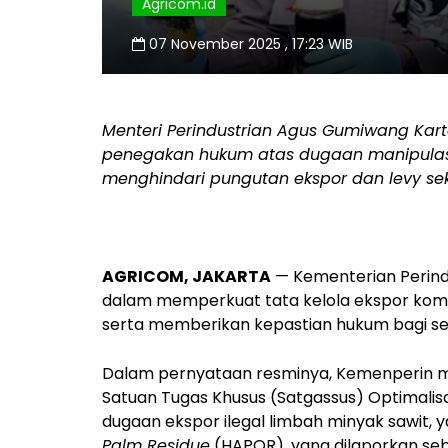
Agricom.id
07 November 2025 , 17:23 WIB
Menteri Perindustrian Agus Gumiwang Ka
penegakan hukum atas dugaan manipulasi
menghindari pungutan ekspor dan levy se
AGRICOM, JAKARTA
— Kementerian Perin
dalam memperkuat tata kelola ekspor komod
serta memberikan kepastian hukum bagi sekt
Dalam pernyataan resminya, Kemenperin 
Satuan Tugas Khusus (Satgassus) Optimalis
dugaan ekspor ilegal limbah minyak sawit, 
Palm Residue
(HAPOR), yang dilaporkan se