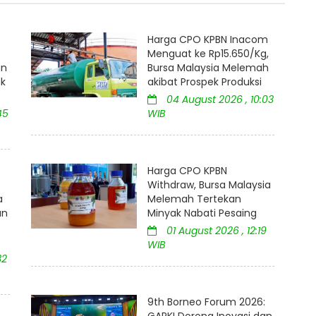
Harga CPO KPBN Inacom
Menguat ke Rp15.650/Kg,
an
Bursa Malaysia Melemah
uk
akibat Prospek Produksi
04 August 2026 , 10:03
45
WIB
Harga CPO KPBN
Withdraw, Bursa Malaysia
a
Melemah Tertekan
an
Minyak Nabati Pesaing
01 August 2026 , 12:19
WIB
32
9th Borneo Forum 2026:
GAPKI Dorong Inovasi dan