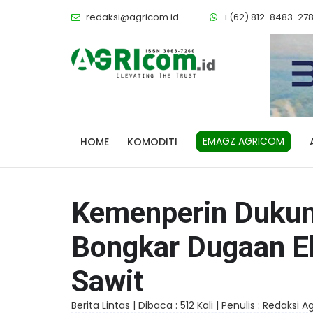
redaksi@agricom.id
+(62) 812-8483-27
EMAGZ AGRICOM
HOME
KOMODITI
Kemenperin Dukun
Bongkar Dugaan Ek
Sawit
Berita Lintas |
Dibaca : 512 Kali |
Penulis : Redaksi 