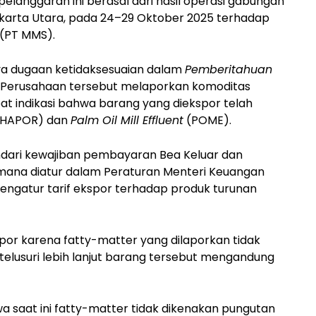
langgaran ini berasal dari hasil operasi gabungan
akarta Utara, pada 24–29 Oktober 2025 terhadap
 (PT MMS).
ya dugaan ketidaksesuaian dalam
Pemberitahuan
. Perusahaan tersebut melaporkan komoditas
at indikasi bahwa barang yang diekspor telah
HAPOR) dan
Palm Oil Mill Effluent
(POME).
indari kewajiban pembayaran Bea Keluar dan
mana diatur dalam Peraturan Menteri Keuangan
ngatur tarif ekspor terhadap produk turunan
por karena fatty-matter yang dilaporkan tidak
telusuri lebih lanjut barang tersebut mengandung
wa saat ini fatty-matter tidak dikenakan pungutan