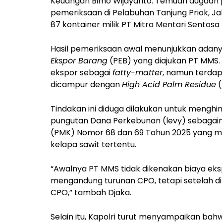
Keuangan Bimo Wijayanto. Temuan dugaan pe
pemeriksaan di Pelabuhan Tanjung Priok, J
87 kontainer milik PT Mitra Mentari Sentosa
Hasil pemeriksaan awal menunjukkan adan
Ekspor Barang
(PEB) yang diajukan PT MMS
ekspor sebagai
fatty-matter
, namun terdap
dicampur dengan
High Acid Palm Residue
(
Tindakan ini diduga dilakukan untuk mengh
pungutan Dana Perkebunan (levy) sebagai
(PMK) Nomor 68 dan 69 Tahun 2025 yang me
kelapa sawit tertentu.
“Awalnya PT MMS tidak dikenakan biaya eks
mengandung turunan CPO, tetapi setelah di
CPO,” tambah Djaka.
Selain itu, Kapolri turut menyampaikan bah