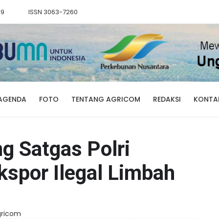
89
ISSN 3063-7260
AGENDA
FOTO
TENTANG AGRICOM
REDAKSI
KONTA
g Satgas Polri
spor Ilegal Limbah
Agricom