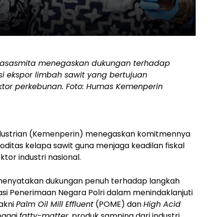
rtasasmita menegaskan dukungan terhadap
 ekspor limbah sawit yang bertujuan
ktor perkebunan. Foto: Humas Kemenperin
dustrian (Kemenperin) menegaskan komitmennya
itas kelapa sawit guna menjaga keadilan fiskal
or industri nasional.
menyatakan dukungan penuh terhadap langkah
asi Penerimaan Negara Polri dalam menindaklanjuti
yakni
Palm Oil Mill Effluent
(POME) dan
High Acid
bagai
fatty-matter
, produk samping dari industri