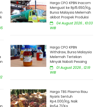
Harga CPO KPBN Inacom
Menguat ke Rp15.650/Kg,
an
Bursa Malaysia Melemah
uk
akibat Prospek Produksi
04 August 2026 , 10:03
45
WIB
Harga CPO KPBN
Withdraw, Bursa Malaysia
a
Melemah Tertekan
an
Minyak Nabati Pesaing
01 August 2026 , 12:19
WIB
32
Harga TBS Plasma Riau
Nyaris Sentuh
:
Rp4.000/Kg, Naik
an
Rp54,71/Kg