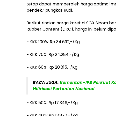
tetap dapat memperoleh harga optimal me
pendek,” pungkas Rudi.
Berikut rincian harga karet di SGX Sicom be
Rubber Content (DRC), harga ini belum dipo
-
KKK 100%: Rp 34.692,-/Kg
-
KKK 70%: Rp 24.284,-/Kg
-
KKK 60%: Rp 20.815,-/Kg
BACA JUGA:
Kementan–IPB Perkuat Kol
Hilirisasi Pertanian Nasional
-
KKK 50%: Rp 17.346,-/Kg
-
KKK 40%: Rp 13.877,-/Kg