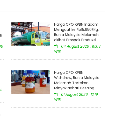
Harga CPO KPBN Inacom
Menguat ke Rp15.650/Kg,
ng
Bursa Malaysia Melemah
akibat Prospek Produksi
36
04 August 2026 , 10:03
WIB
Harga CPO KPBN
Withdraw, Bursa Malaysia
Melemah Tertekan
Minyak Nabati Pesaing
51
01 August 2026 , 12:19
WIB
M