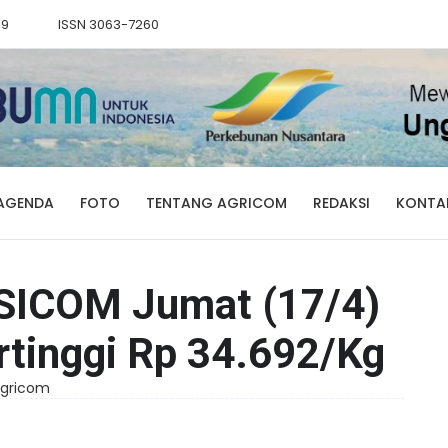
89
ISSN 3063-7260
AGENDA
FOTO
TENTANG AGRICOM
REDAKSI
KONTA
SICOM Jumat (17/4)
rtinggi Rp 34.692/Kg
 Agricom