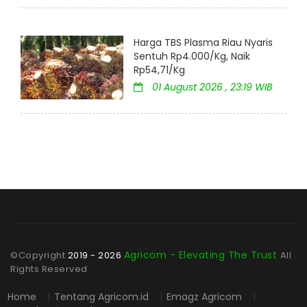
Harga TBS Plasma Riau Nyaris
Sentuh Rp4.000/Kg, Naik
Rp54,71/Kg
01 August 2026 , 23:19 WIB
Agricom - Elevating The Trust
©Copyright
2019 - 2026
All
Rights Reserved
Home
|
Tentang Agricom.id
|
Emagz Agricom
|