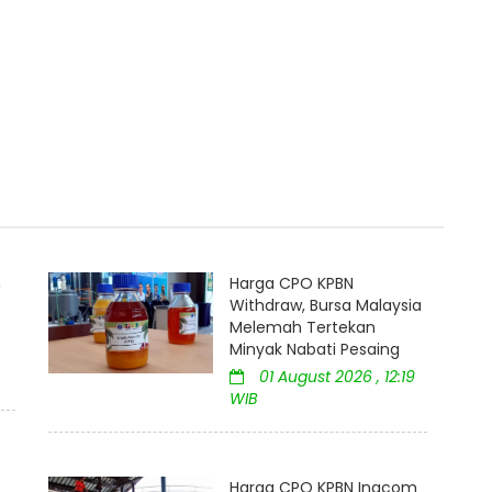
m
Harga CPO KPBN
Withdraw, Bursa Malaysia
Melemah Tertekan
Minyak Nabati Pesaing
01 August 2026 , 12:19
WIB
Harga CPO KPBN Inacom