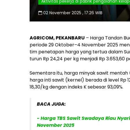
Aktivitas pekerja di pabrik pengolahan kelap
02 November 2025 , 17:26 WIB
AGRICOM, PEKANBARU
– Harga Tandan Buah
periode 29 Oktober–4 November 2025 menga
tim penetapan harga yang tertua dalam Sur
turun Rp 24,24 per kg menjadi Rp 3.653,60 p
Sementara itu, harga minyak sawit mentah 
harga inti sawit (kernel) berada di level Rp 
18,30/kg dengan indeks K sebesar 93,09%.
BACA JUGA:
- Harga TBS Sawit Swadaya Riau Nyaris
November 2025