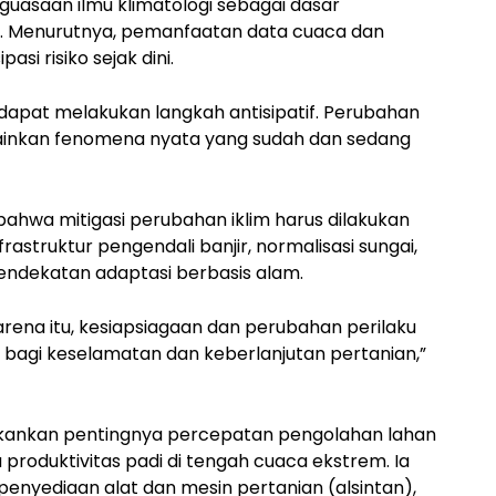
uasaan ilmu klimatologi sebagai dasar
n. Menurutnya, pemanfaatan data cuaca dan
asi risiko sejak dini.
apat melakukan langkah antisipatif. Perubahan
ainkan fenomena nyata yang sudah dan sedang
bahwa mitigasi perubahan iklim harus dilakukan
astruktur pengendali banjir, normalisasi sungai,
pendekatan adaptasi berbasis alam.
Karena itu, kesiapsiagaan dan perubahan perilaku
bagi keselamatan dan keberlanjutan pertanian,”
enekankan pentingnya percepatan pengolahan lahan
roduktivitas padi di tengah cuaca ekstrem. Ia
enyediaan alat dan mesin pertanian (alsintan),