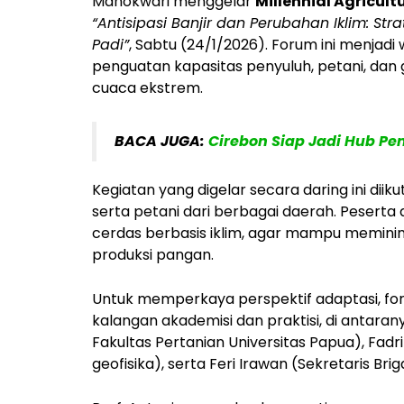
Manokwari menggelar
Millennial Agricult
“Antisipasi Banjir dan Perubahan Iklim: S
Padi”
, Sabtu (24/1/2026). Forum ini menjadi 
penguatan kapasitas penyuluh, petani, dan
cuaca ekstrem.
BACA JUGA:
Cirebon Siap Jadi Hub P
Kegiatan yang digelar secara daring ini dii
serta petani dari berbagai daerah. Pesert
cerdas berbasis iklim, agar mampu memini
produksi pangan.
Untuk memperkaya perspektif adaptasi, f
kalangan akademisi dan praktisi, di antarany
Fakultas Pertanian Universitas Papua), Fadr
geofisika), serta Feri Irawan (Sekretaris Bri