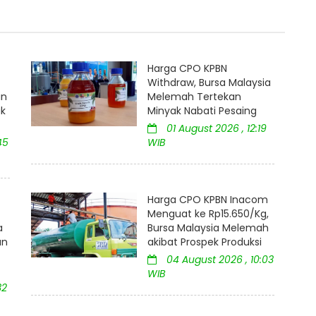
Harga CPO KPBN
Withdraw, Bursa Malaysia
an
Melemah Tertekan
uk
Minyak Nabati Pesaing
01 August 2026 , 12:19
45
WIB
Harga CPO KPBN Inacom
Menguat ke Rp15.650/Kg,
a
Bursa Malaysia Melemah
an
akibat Prospek Produksi
04 August 2026 , 10:03
WIB
32