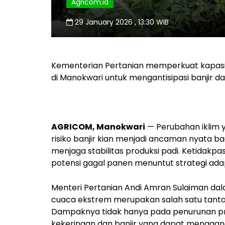
Agricom.id
29 January 2026 , 13:30 WIB
Kementerian Pertanian memperkuat kapasitas
di Manokwari untuk mengantisipasi banjir d
AGRICOM, Manokwari
— Perubahan iklim 
risiko banjir kian menjadi ancaman nyata ba
menjaga stabilitas produksi padi. Ketidakpa
potensi gagal panen menuntut strategi adap
Menteri Pertanian Andi Amran Sulaiman 
cuaca ekstrem merupakan salah satu tantan
Dampaknya tidak hanya pada penurunan prod
kekeringan dan banjir yang dapat mengga