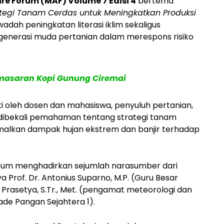
ure Forum (MAF) Volume 7 Edisi 4
bertema
trategi Tanam Cerdas untuk Meningkatkan Produksi
wadah peningkatan literasi iklim sekaligus
 generasi muda pertanian dalam merespons risiko
emasaran Kopi Gunung Ciremai
kuti oleh dosen dan mahasiswa, penyuluh pertanian,
a dibekali pemahaman tentang strategi tanam
malkan dampak hujan ekstrem dan banjir terhadap
orum menghadirkan sejumlah narasumber dari
a Prof. Dr. Antonius Suparno, M.P. (Guru Besar
i Prasetya, S.Tr., Met. (pengamat meteorologi dan
gade Pangan Sejahtera 1).