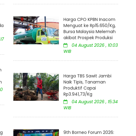
Harga CPO KPBN Inacom
da
Menguat ke Rp15.650/Kg,
Bursa Malaysia Melemah
akibat Prospek Produksi
17
04 August 2026 , 10:03
WIB
m
Harga TBS Sawit Jambi
h
Naik Tipis, Tanaman
Produktif Capai
10
Rp3.941,73/Kg
04 August 2026 , 15:34
WIB
ng
9th Borneo Forum 2026: