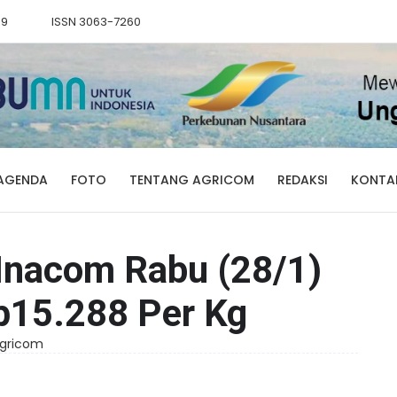
89
ISSN 3063-7260
AGENDA
FOTO
TENTANG AGRICOM
REDAKSI
KONTA
nacom Rabu (28/1)
p15.288 Per Kg
 Agricom