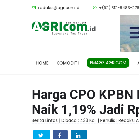
redaksi@agricom.id
+(62) 812-8483-27
EMAGZ AGRICOM
HOME
KOMODITI
Harga CPO KPBN I
Naik 1,19% Jadi R
Berita Lintas |
Dibaca : 433 Kali |
Penulis : Redaksi