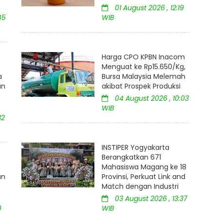
01 August 2026 , 12:19
45
WIB
Harga CPO KPBN Inacom
Menguat ke Rp15.650/Kg,
a
Bursa Malaysia Melemah
an
akibat Prospek Produksi
04 August 2026 , 10:03
WIB
32
INSTIPER Yogyakarta
Berangkatkan 671
:
Mahasiswa Magang ke 18
an
Provinsi, Perkuat Link and
Match dengan Industri
03 August 2026 , 13:37
0
WIB