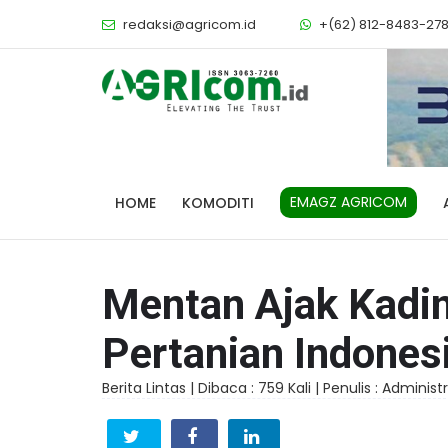
redaksi@agricom.id
+(62) 812-8483-27
EMAGZ AGRICOM
HOME
KOMODITI
Mentan Ajak Kadin
Pertanian Indones
Berita Lintas |
Dibaca : 759 Kali |
Penulis : Administ