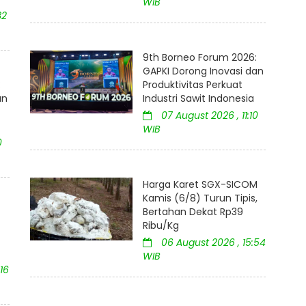
WIB
32
9th Borneo Forum 2026:
GAPKI Dorong Inovasi dan
:
Produktivitas Perkuat
an
Industri Sawit Indonesia
07 August 2026 , 11:10
WIB
0
Harga Karet SGX-SICOM
Kamis (6/8) Turun Tipis,
Bertahan Dekat Rp39
Ribu/Kg
06 August 2026 , 15:54
WIB
16