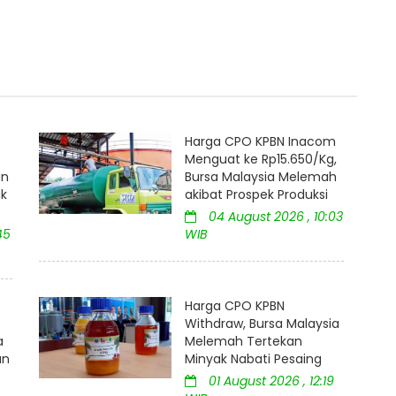
Harga CPO KPBN Inacom
Menguat ke Rp15.650/Kg,
an
Bursa Malaysia Melemah
uk
akibat Prospek Produksi
04 August 2026 , 10:03
45
WIB
Harga CPO KPBN
Withdraw, Bursa Malaysia
a
Melemah Tertekan
an
Minyak Nabati Pesaing
01 August 2026 , 12:19