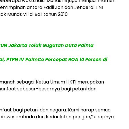
 beberapa waktu lalu. Munas ini juga menjadi momen
emimpinan antara Fadli Zon dan Jenderal TNI
k Munas VII di Bali tahun 2010.
PTUN Jakarta Tolak Gugatan Duta Palma
al, PTPN IV PalmCo Percepat ROA 10 Persen di
 amanah sebagai Ketua Umum HKTI merupakan
anfaat sebesar-besarnya bagi petani dan
nfaat bagi petani dan negara. Kami harap semua
i swasembada dan kedaulatan pangan,” ucapnya.