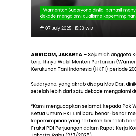
Wamentan Sudaryono dinilai berhasil menyat
dekade mengalami dualisme kepemimpinan. 
07 July 2025 , 15:33 WIB
AGRICOM, JAKARTA
–
Sejumlah anggota Ko
terpilihnya Wakil Menteri Pertanian (Wam
Kerukunan Tani Indonesia (HKTI) periode 2
Sudaryono, yang akrab disapa Mas Dar, dinil
setelah lebih dari satu dekade mengalami 
“Kami mengucapkan selamat kepada Pak Wa
Ketua Umum HKTI. Ini baru benar-benar m
kepemimpinan yang terbelah kini telah bersa
Fraksi PDI Perjuangan dalam Rapat Kerja Ko
Jakarta, Rabu (2/7/2025).