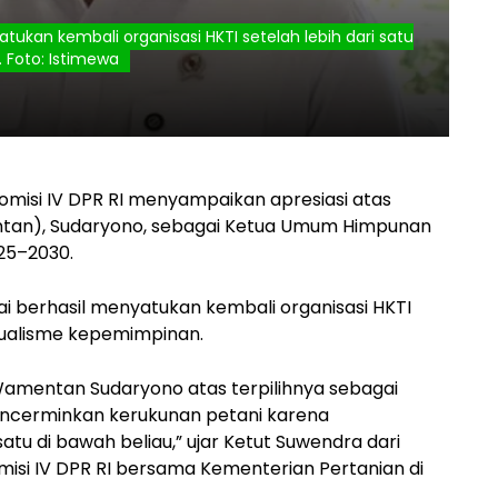
ukan kembali organisasi HKTI setelah lebih dari satu
Foto: Istimewa
misi IV DPR RI menyampaikan apresiasi atas
entan), Sudaryono, sebagai Ketua Umum Himpunan
025–2030.
ai berhasil menyatukan kembali organisasi HKTI
dualisme kepemimpinan.
mentan Sudaryono atas terpilihnya sebagai
encerminkan kerukunan petani karena
tu di bawah beliau,” ujar Ketut Suwendra dari
misi IV DPR RI bersama Kementerian Pertanian di