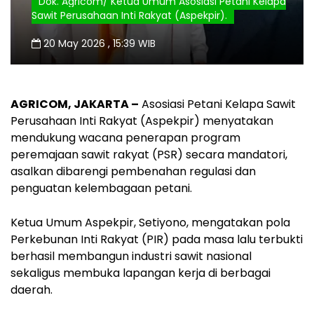
Dok. Agricom/ Ketua Umum Asosiasi Petani Kelapa
Sawit Perusahaan Inti Rakyat (Aspekpir).
20 May 2026 , 15:39 WIB
AGRICOM, JAKARTA –
Asosiasi Petani Kelapa Sawit
Perusahaan Inti Rakyat (Aspekpir) menyatakan
mendukung wacana penerapan program
peremajaan sawit rakyat (PSR) secara mandatori,
asalkan dibarengi pembenahan regulasi dan
penguatan kelembagaan petani.
Ketua Umum Aspekpir, Setiyono, mengatakan pola
Perkebunan Inti Rakyat (PIR) pada masa lalu terbukti
berhasil membangun industri sawit nasional
sekaligus membuka lapangan kerja di berbagai
daerah.